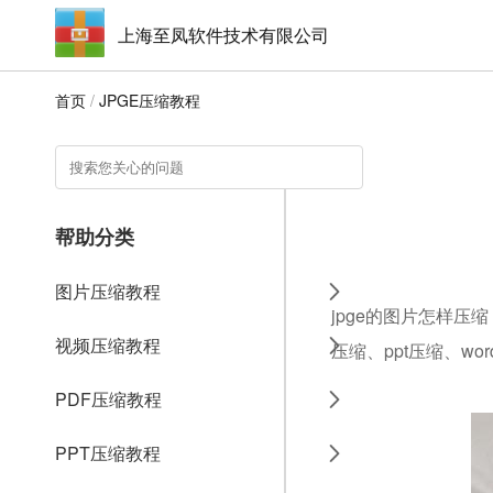
上海至凤软件技术有限公司
首页
/
JPGE压缩教程
帮助分类
图片压缩教程
jpge的图片怎样压
视频压缩教程
压缩、ppt压缩、w
PDF压缩教程
PPT压缩教程