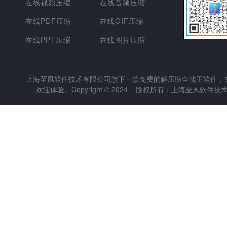
在线视频压缩
在线音频压缩
在线PDF压缩
在线GIF压缩
在线PPT压缩
在线图片压缩
上海至凤软件技术有限公司
旗下一款免费的解压缩全能王软件，支持
欢迎体验。Copyright © 2024 版权所有：上海至凤软