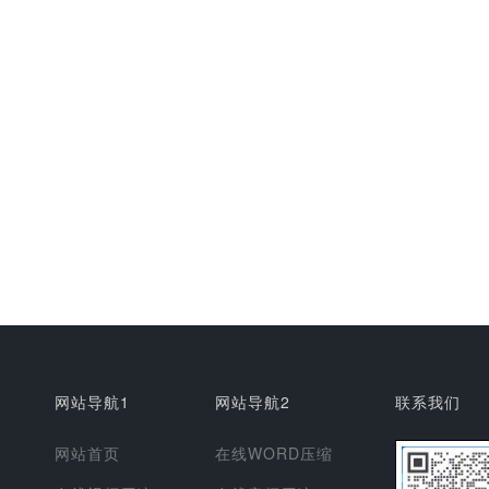
网站导航1
网站导航2
联系我们
网站首页
在线WORD压缩