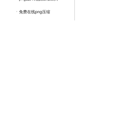
免费在线png压缩
png怎么压缩到100k以下
png格式图片无损压缩
png图片怎么批量压缩
png图片如何压缩像素
png图片怎么压缩到kb
JPGE压缩教程
文件压缩教程