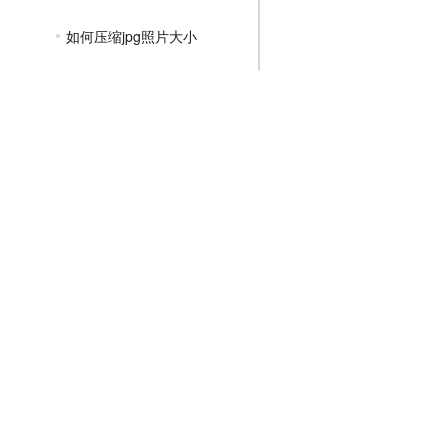
如何压缩jpg照片大小
jpg压缩到指定大小
图片压缩jpg格式怎么弄
jpg图片大小压缩到30k
jpg图片太大怎么压缩
PNG压缩教程
JPGE压缩教程
文件压缩教程