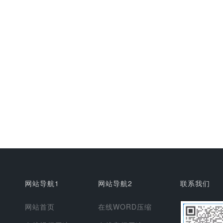
网站导航1
网站导航2
联系我们
网站首页
在线WORD压缩